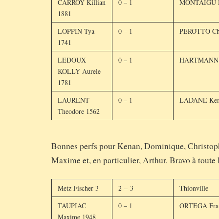
CARROY Killian
0 – 1
MONTAIGU D
1881
LOPPIN Tya
0 – 1
PEROTTO Chr
1741
LEDOUX
0 – 1
HARTMANN D
KOLLY Aurele
1781
LAURENT
0 – 1
LADANE Ken
Theodore 1562
Bonnes perfs pour Kenan, Dominique, Christoph
Maxime et, en particulier, Arthur. Bravo à toute 
Metz Fischer 3
2 – 3
Thionville
TAUPIAC
0 – 1
ORTEGA Fran
Maxime 1948