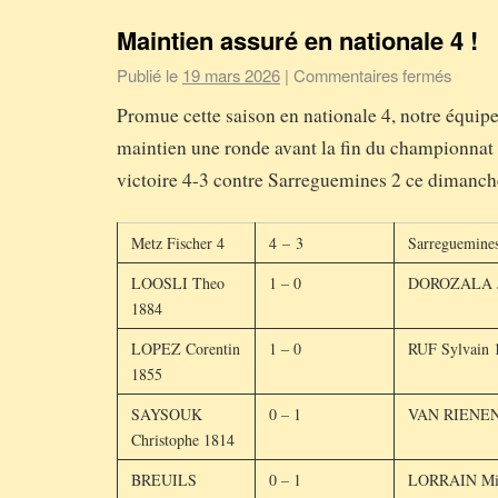
Maintien assuré en nationale 4 !
Publié le
19 mars 2026
|
Commentaires fermés
Promue cette saison en nationale 4, notre équip
maintien une ronde avant la fin du championnat 
victoire 4-3 contre Sarreguemines 2 ce dimanch
Metz Fischer 4
4 – 3
Sarreguemine
LOOSLI Theo
1 – 0
DOROZALA Je
1884
LOPEZ Corentin
1 – 0
RUF Sylvain 
1855
SAYSOUK
0 – 1
VAN RIENEN 
Christophe 1814
BREUILS
0 – 1
LORRAIN Mic