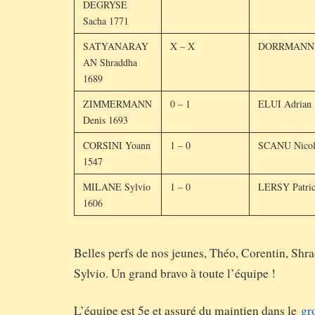
DEGRYSE
Sacha 1771
SATYANARAY
X – X
DORRMANN R
AN Shraddha
1689
ZIMMERMANN
0 – 1
ELUI Adrian
Denis 1693
CORSINI Yoann
1 – 0
SCANU Nicol
1547
MILANE Sylvio
1 – 0
LERSY Patric
1606
Belles perfs de nos jeunes, Théo, Corentin, Shr
Sylvio. Un grand bravo à toute l’équipe !
L’équipe est 5e et assuré du maintien dans le
gr