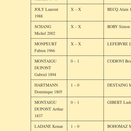
JOLY Laurent
X – X
BECQ Alain 
1988
SCHANG
X – X
ROBY Simon 
Michel 2002
MONPEURT
X – X
LEFEBVRE L
Fabien 1966
MONTAIGU
0 – 1
CODJOVI Bri
DUPONT
Gabriel 1894
HARTMANN
1 – 0
DESTAING Mi
Dominique 1805
MONTAIGU
0 – 1
GIBERT Ludo
DUPONT Arthur
1837
LADANE Kenan
1 – 0
BOHOMAZ My