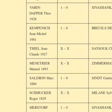
VARIN-
1 – 0
SIVASHANKA
DAPPER Theo
1928
KEMPENICH
1 – 0
BREUILS DE
Jean-Michel
1981
THIEL Jean-
X – X
SAYSOUK Chr
Claude 1927
MENETRIER
X – X
ZIMMERMANN
Manuel 1893
SALERON Marc
1 – 0
SINDT Gautie
1886
SCHMUCKER
X – X
MILANE Sylv
Roger 1829
MERSTORF
1 – 0
SIVASHANKAR