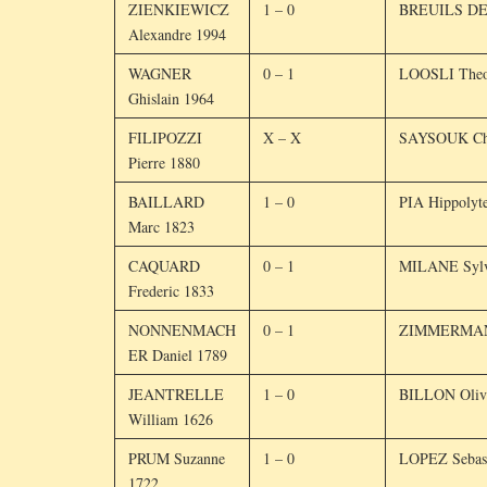
ZIENKIEWICZ
1 – 0
BREUILS DE
Alexandre 1994
WAGNER
0 – 1
LOOSLI Theo
Ghislain 1964
FILIPOZZI
X – X
SAYSOUK Chr
Pierre 1880
BAILLARD
1 – 0
PIA Hippolyt
Marc 1823
CAQUARD
0 – 1
MILANE Sylv
Frederic 1833
NONNENMACH
0 – 1
ZIMMERMANN
ER Daniel 1789
JEANTRELLE
1 – 0
BILLON Oliv
William 1626
PRUM Suzanne
1 – 0
LOPEZ Sebast
1722