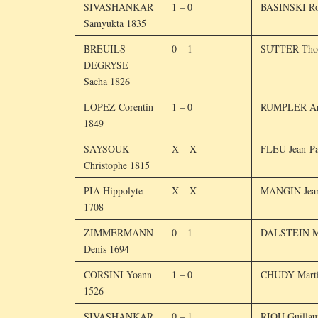
SIVASHANKAR
1 – 0
BASINSKI Ro
Samyukta 1835
BREUILS
0 – 1
SUTTER Tho
DEGRYSE
Sacha 1826
LOPEZ Corentin
1 – 0
RUMPLER Ar
1849
SAYSOUK
X – X
FLEU Jean-Pa
Christophe 1815
PIA Hippolyte
X – X
MANGIN Jean
1708
ZIMMERMANN
0 – 1
DALSTEIN M
Denis 1694
CORSINI Yoann
1 – 0
CHUDY Marti
1526
SIVASHANKAR
0 – 1
RIOU Guilla