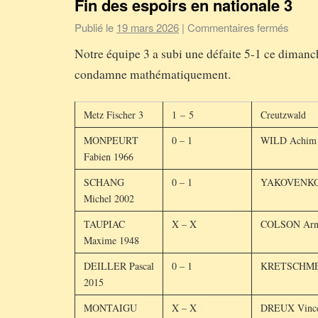
Fin des espoirs en nationale 3
Publié le
19 mars 2026
|
Commentaires fermés
Notre équipe 3 a subi une défaite 5-1 ce dimanc
condamne mathématiquement.
Metz Fischer 3
1 – 5
Creutzwald
MONPEURT
0 – 1
WILD Achim
Fabien 1966
SCHANG
0 – 1
YAKOVENKO 
Michel 2002
TAUPIAC
X – X
COLSON Arn
Maxime 1948
DEILLER Pascal
0 – 1
KRETSCHMER
2015
MONTAIGU
X – X
DREUX Vince