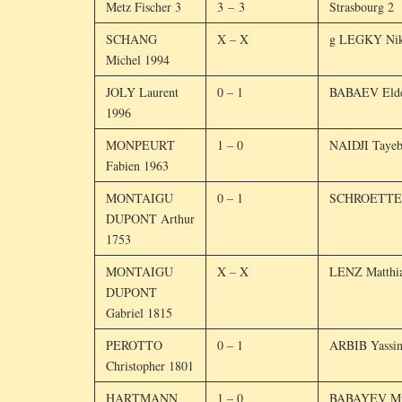
Metz Fischer 3
3 – 3
Strasbourg 2
SCHANG
X – X
g LEGKY Nik
Michel 1994
JOLY Laurent
0 – 1
BABAEV Elde
1996
MONPEURT
1 – 0
NAIDJI Tayeb
Fabien 1963
MONTAIGU
0 – 1
SCHROETTER
DUPONT Arthur
1753
MONTAIGU
X – X
LENZ Matthia
DUPONT
Gabriel 1815
PEROTTO
0 – 1
ARBIB Yassin
Christopher 1801
HARTMANN
1 – 0
BABAYEV Mu