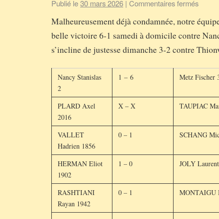
Publié le
30 mars 2026
|
Commentaires fermés
Malheureusement déjà condamnée, notre équipe
belle victoire 6-1 samedi à domicile contre Nanc
s’incline de justesse dimanche 3-2 contre Thionv
Nancy Stanislas
1 – 6
Metz Fischer 
2
PLARD Axel
X – X
TAUPIAC Ma
2016
VALLET
0 – 1
SCHANG Mich
Hadrien 1856
HERMAN Eliot
1 – 0
JOLY Laurent
1902
RASHTIANI
0 – 1
MONTAIGU D
Rayan 1942