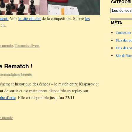
CATÉGORI
ement.
Voir
le site officiel
de la compétition. Suivre
les
MÉTA
15h.
Connexion
Flux des pu
le monde
,
Tournois divers
Flux des c
Site de Wo
ie Rematch !
ommentaires fermés
vénement historique des échecs – le match entre Kasparov et
nt de sortir et est maintenant disponible en replay sur
ube d’arte
. Elle est disponible jusqu’au 23/11.
le monde