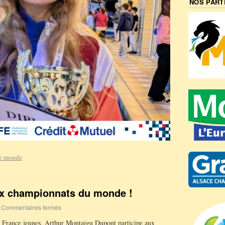
NOS PART
le monde
ux championnats du monde !
Commentaires fermés
e France jeunes, Arthur Montaigu Dupont participe aux