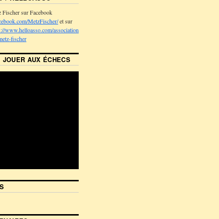
z Fischer sur Facebook
cebook.com/MetzFischer/
et sur
s://www.helloasso.com/associations/association-
metz-fischer
 JOUER AUX ÉCHECS
S