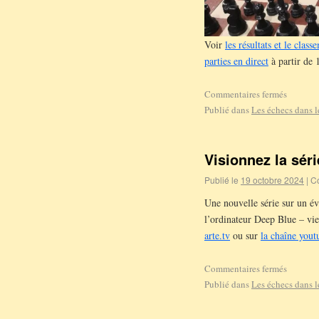
Voir
les résultats et le class
parties en direct
à partir de 
Commentaires fermés
Publié dans
Les échecs dans 
Visionnez la sér
Publié le
19 octobre 2024
|
C
Une nouvelle série sur un é
l’ordinateur Deep Blue – vie
arte.tv
ou sur
la chaîne yout
Commentaires fermés
Publié dans
Les échecs dans 