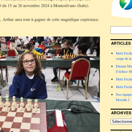
du 15 au 26 novembre 2024 à Montesilvano (Italie).
rt, Arthur aura tout-à-gagner de cette magnifique expérience.
ARTICLES
Metz Fische
coupe de la 
Etienne Mul
d’échecs Me
Metz Fische
Metz Fische
Nos équipes
Moselle 2
ARCHIVES