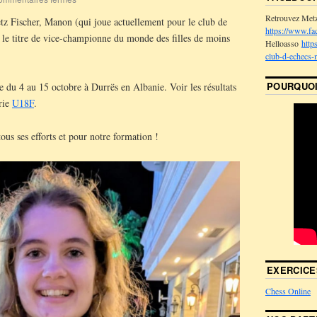
Retrouvez Met
z Fischer, Manon (qui joue actuellement pour le club de
https://www.fa
 le titre de vice-championne du monde des filles de moins
Helloasso
http
club-d-echecs-
POURQUOI
e du 4 au 15 octobre à Durrës en Albanie. Voir les résultats
orie
U18F
.
us ses efforts et pour notre formation !
EXERCICE
Chess Online