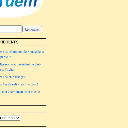
 RÉCENTS
r vice-champion de France de la
parité !!
ler nouveau président du club
tz Fischer !
r 13e club français
r 1er de nationale 3 jeunes !
 6 et 7 terminent 6e et 10e de