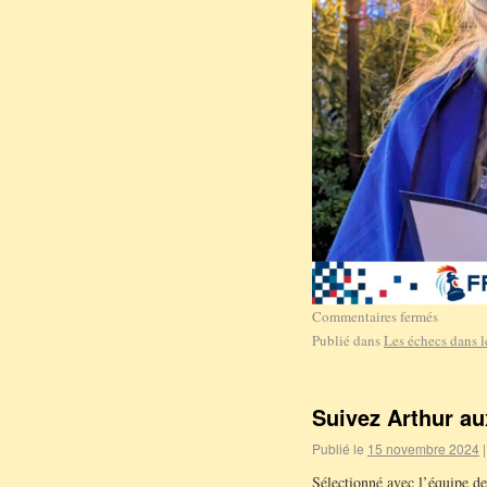
Commentaires fermés
Publié dans
Les échecs dans 
Suivez Arthur a
Publié le
15 novembre 2024
|
Sélectionné avec l’équipe d