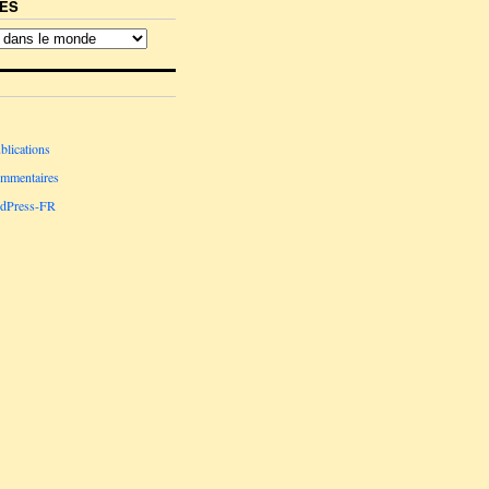
ES
blications
ommentaires
rdPress-FR