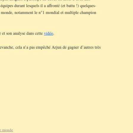
uipes durant lesquels il a affronté (et battu !) quelques-
du monde, notamment le n°1 mondial et multiple champion
 et son analyse dans cette
vidéo
.
 revanche, cela n’a pas empêché Arjun de gagner d’autres très
le monde