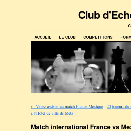
Club d'Ech
c
ACCUEIL
LE CLUB
COMPÉTITIONS
FORM
←
Venez assister au match France-Mexique
20 joueurs du
à l’Hôtel de ville de Metz !
Match international France vs Me