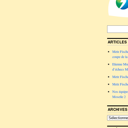
ARTICLES
Metz Fische
coupe de la 
Etienne Mul
d’échecs Me
Metz Fische
Metz Fische
Nos équipes
Moselle 2
ARCHIVES