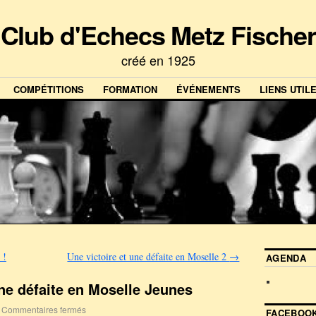
Club d'Echecs Metz Fischer
créé en 1925
COMPÉTITIONS
FORMATION
ÉVÉNEMENTS
LIENS UTIL
 !
Une victoire et une défaite en Moselle 2
→
AGENDA
une défaite en Moselle Jeunes
Commentaires fermés
FACEBOOK