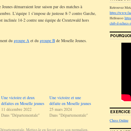
 Jeunes démarraient leur saison par des matches à
Retrouvez Met
https://www.fa
vembre. L’équipe 1 s’impose de justesse 8-7 contre Garche,
Helloasso
http
est inclinée 14-2 contre une équipe de Creutzwald hors
club-d-echecs-
POURQUOI
sement du
groupe A
et du
groupe B
de Moselle Jeunes.
Une victoire et deux
Une victoire et une
défaites en Moselle jeunes
défaite en Moselle jeunes
11 décembre 2022
25 mars 2024
EXERCICE
Dans "Départementale"
Dans "Départementale"
Chess Online
Départementale
. Mettez-le en favori avec son
permalien
.