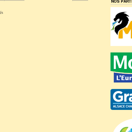
NOS PART
és