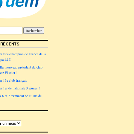
 RÉCENTS
r vice-champion de France de la
parité !!
ler nouveau président du club
tz Fischer !
r 13e club français
r 1er de nationale 3 jeunes !
 6 et 7 terminent 6e et 10e de