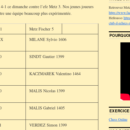
e 4-1 ce dimanche contre l’efe Metz 3. Nos jeunes joueurs
Retrouvez Met
https://www.fa
ontre une équipe beaucoup plus expérimentée.
Helloasso
http
club-d-echecs-
 1
Metz Fischer 5
POURQUOI
 X
MILANE Sylvio 1606
0
SINDT Gautier 1399
0
KACZMAREK Valentino 1464
0
MALIS Nicolas 1399
0
MALIS Gabriel 1405
EXERCICE
Chess Online
1
VERDEZ Simon 1399