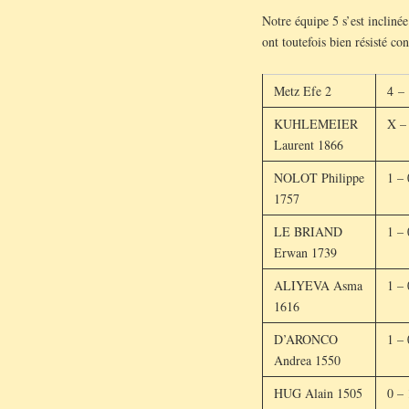
Notre équipe 5 s’est incliné
ont toutefois bien résisté c
Metz Efe 2
4 –
KUHLEMEIER
X –
Laurent 1866
NOLOT Philippe
1 – 
1757
LE BRIAND
1 – 
Erwan 1739
ALIYEVA Asma
1 – 
1616
D’ARONCO
1 – 
Andrea 1550
HUG Alain 1505
0 – 