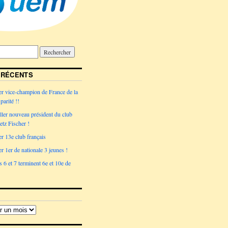
 RÉCENTS
r vice-champion de France de la
parité !!
ler nouveau président du club
tz Fischer !
r 13e club français
r 1er de nationale 3 jeunes !
 6 et 7 terminent 6e et 10e de