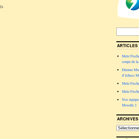
és
ARTICLES
Metz Fische
coupe de la 
Etienne Mul
d’échecs Me
Metz Fische
Metz Fische
Nos équipes
Moselle 2
ARCHIVES