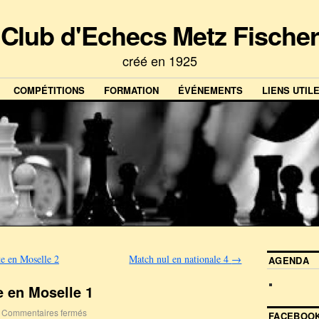
Club d'Echecs Metz Fischer
créé en 1925
COMPÉTITIONS
FORMATION
ÉVÉNEMENTS
LIENS UTIL
te en Moselle 2
Match nul en nationale 4
→
AGENDA
e en Moselle 1
Commentaires fermés
FACEBOOK