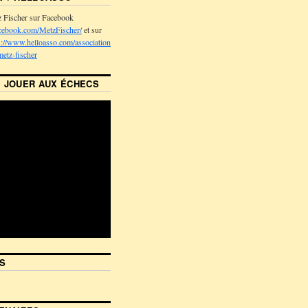
z Fischer sur Facebook
cebook.com/MetzFischer/
et sur
s://www.helloasso.com/associations/association-
metz-fischer
 JOUER AUX ÉCHECS
S