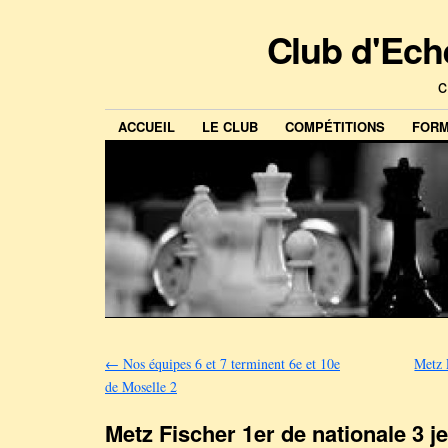
Club d'Ech
c
ACCUEIL
LE CLUB
COMPÉTITIONS
FORM
←
Nos équipes 6 et 7 terminent 6e et 10e
Metz 
de Moselle 2
Metz Fischer 1er de nationale 3 j